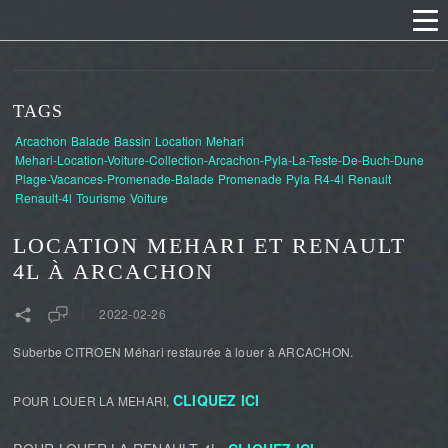
TAGS
Arcachon
Balade
Bassin
Location
Mehari
Mehari-Location-Voiture-Collection-Arcachon-Pyla-La-Teste-De-Buch-Dune
Plage-Vacances-Promenade-Balade
Promenade
Pyla
R4-4l
Renault
Renault-4l
Tourisme
Voiture
LOCATION MEHARI ET RENAULT
4L À ARCACHON
2022-02-26
Suberbe CITROEN Méhari restaurée à louer à ARCACHON.
CLIQUEZ ICI
POUR LOUER LA MEHARI,